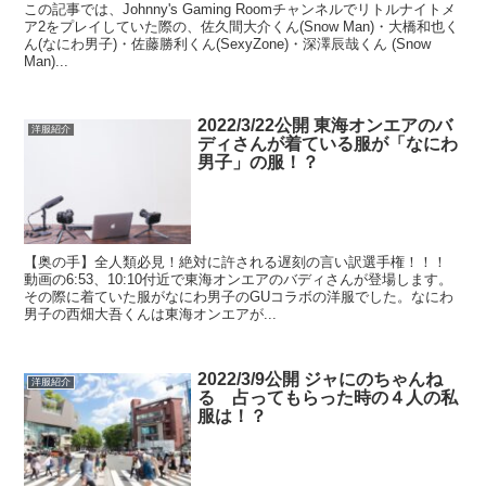
この記事では、Johnny's Gaming Roomチャンネルでリトルナイトメ
ア2をプレイしていた際の、佐久間大介くん(Snow Man)・大橋和也く
ん(なにわ男子)・佐藤勝利くん(SexyZone)・深澤辰哉くん (Snow
Man)...
2022/3/22公開 東海オンエアのバ
洋服紹介
ディさんが着ている服が「なにわ
男子」の服！？
【奥の手】全人類必見！絶対に許される遅刻の言い訳選手権！！！
動画の6:53、10:10付近で東海オンエアのバディさんが登場します。
その際に着ていた服がなにわ男子のGUコラボの洋服でした。なにわ
男子の西畑大吾くんは東海オンエアが...
2022/3/9公開 ジャにのちゃんね
洋服紹介
る 占ってもらった時の４人の私
服は！？