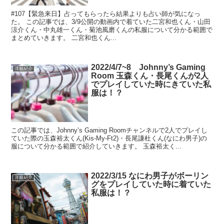
#107【緊急来日】占ってもらったら結果よりも占い師が気になっ
た。 この記事では、3/9公開の動画内で着ていた二宮和也くん・山田
涼介くん・中丸雄一くん・菊池風磨くんの私服について分かる範囲で
まとめていきます。 二宮和也くん...
2022/4/7~8 Johnny’s Gaming
洋服紹介
Room 玉森くん・長尾くんが2人
でプレイしていた時にきていた私
服は！？
この記事では、Johnny’s Gaming Roomチャンネルで2人でプレイし
ていた際の玉森裕太くん(Kis-My-Ft2)・長尾謙杜くん(なにわ男子)の
服について分かる範囲で紹介していきます。 玉森裕太く...
2022/3/15 なにわ男子がボーリン
洋服紹介
グをプレイしていた時に着ていた
私服は！？