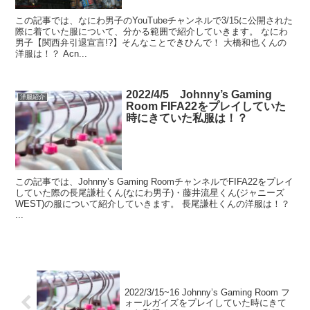
この記事では、なにわ男子のYouTubeチャンネルで3/15に公開された
際に着ていた服について、分かる範囲で紹介していきます。 なにわ
男子【関西弁引退宣言!?】そんなことできひんで！ 大橋和也くんの
洋服は！？ Acn...
2022/4/5 Johnny’s Gaming
洋服紹介
Room FIFA22をプレイしていた
時にきていた私服は！？
この記事では、Johnny’s Gaming RoomチャンネルでFIFA22をプレイ
していた際の長尾謙杜くん(なにわ男子)・藤井流星くん(ジャニーズ
WEST)の服について紹介していきます。 長尾謙杜くんの洋服は！？
...
2022/3/15~16 Johnny’s Gaming Room フ
ォールガイズをプレイしていた時にきて