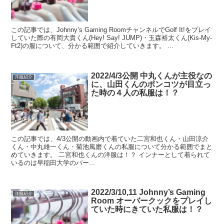
この記事では、Johnny’s Gaming RoomチャンネルでGolf It!をプレイ
していた際の有岡大貴くん(Hey! Say! JUMP)・玉森裕太くん(Kis-My-
Ft2)の服について、分かる範囲で紹介していきます。 ...
2022/4/3公開 中丸くんが主役なの
洋服紹介
に、山田くんのポンコツが目立っ
た時の４人の私服は！？
この記事では、4/3公開の動画内で着ていた二宮和也くん・山田涼介
くん・中丸雄一くん・菊池風磨くんの私服について分かる範囲でまと
めていきます。 二宮和也くんの洋服は！？ インナーとして着られて
いるのは早稲田大学のパー...
2022/3/10,11 Johnny’s Gaming
洋服紹介
Room オーバークックをプレイし
ていた時にきていた私服は！？