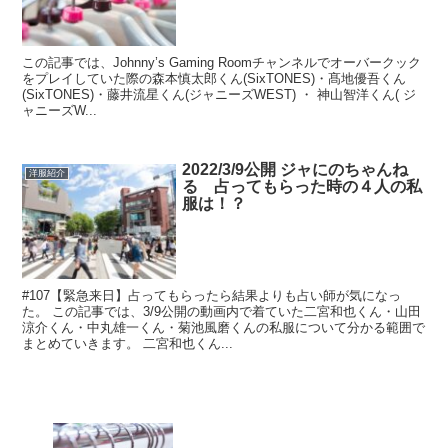
この記事では、Johnny’s Gaming Roomチャンネルでオーバークック
をプレイしていた際の森本慎太郎くん(SixTONES)・髙地優吾くん
(SixTONES)・藤井流星くん(ジャニーズWEST) ・ 神山智洋くん( ジ
ャニーズW...
2022/3/9公開 ジャにのちゃんね
洋服紹介
る 占ってもらった時の４人の私
服は！？
#107【緊急来日】占ってもらったら結果よりも占い師が気になっ
た。 この記事では、3/9公開の動画内で着ていた二宮和也くん・山田
涼介くん・中丸雄一くん・菊池風磨くんの私服について分かる範囲で
まとめていきます。 二宮和也くん...