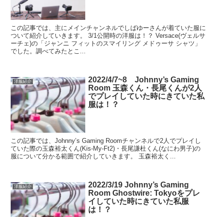
この記事では、主にメインチャンネルでしばゆーさんが着ていた服に
ついて紹介していきます。 3/1公開時の洋服は！？ Versace(ヴェルサ
ーチェ)の「ジャンニ フィットのスマイリング メドゥーサ シャツ」
でした。調べてみたとこ...
2022/4/7~8 Johnny’s Gaming
洋服紹介
Room 玉森くん・長尾くんが2人
でプレイしていた時にきていた私
服は！？
この記事では、Johnny’s Gaming Roomチャンネルで2人でプレイし
ていた際の玉森裕太くん(Kis-My-Ft2)・長尾謙杜くん(なにわ男子)の
服について分かる範囲で紹介していきます。 玉森裕太く...
2022/3/19 Johnny’s Gaming
洋服紹介
Room Ghostwire: Tokyoをプレ
イしていた時にきていた私服
は！？